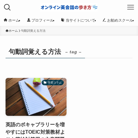
ホーム
プロフィール
当サイトについて
お勧めスクール
ホーム
句動詞覚える方法
句動詞覚える方法
– tag –
学習コラム
英語のボキャブラリーを増
やすにはTOEIC対策教材よ